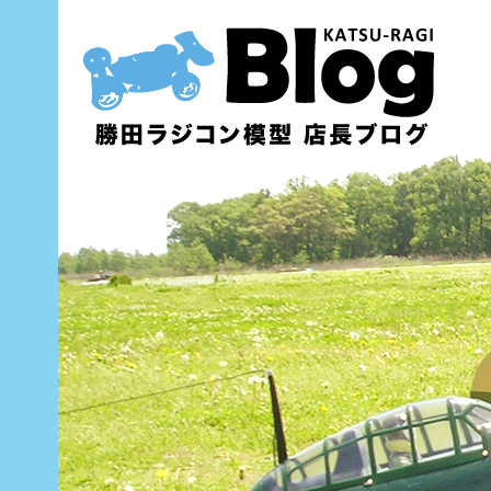
内
容
を
ス
キ
ッ
プ