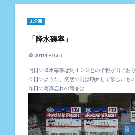
未分類
「降水確率」
2011年9月3日
明日の降水確率は約４０％との予報が出てお
今日のような、突然の雨は勘弁して欲しいも
昨日の写真忘れの商品は