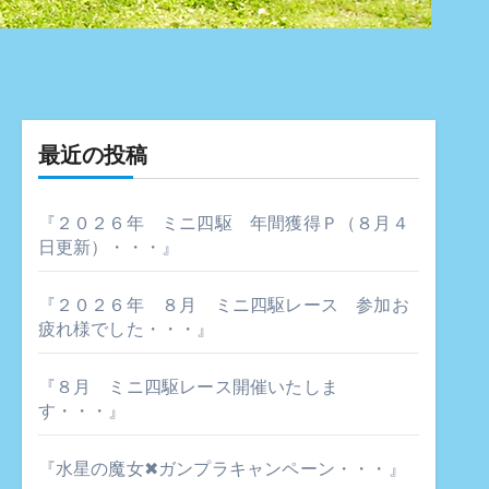
最近の投稿
『２０２６年 ミニ四駆 年間獲得Ｐ（８月４
日更新）・・・』
『２０２６年 ８月 ミニ四駆レース 参加お
疲れ様でした・・・』
『８月 ミニ四駆レース開催いたしま
す・・・』
『水星の魔女✖ガンプラキャンペーン・・・』