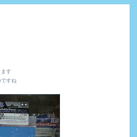
ります
のですね