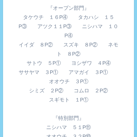
『オープン部門』
タケウチ １６P④ タカハシ １５
P③ アツク１１P③ ニシハマ １０
P④
イイダ ８P② スズキ ８P② ネモ
ト ８P②
サトウ ５P① ヨシザワ ４P④
ササヤマ ３P① アマガイ ３P①
オオウチ ３P①
シミズ ２P② コムロ ２P②
スギモト １P①
『特別部門』
ニシハマ ５１P⑪
オオウチ ３２P⑩