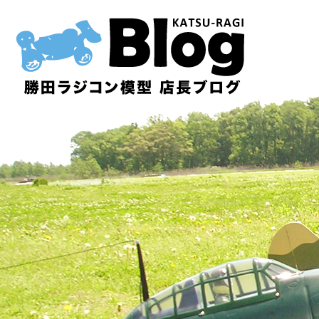
内
容
を
ス
キ
ッ
プ