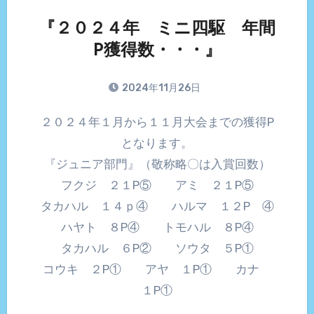
『２０２４年 ミニ四駆 年間
P獲得数・・・』
2024年11月26日
２０２４年１月から１１月大会までの獲得P
となります。
『ジュニア部門』（敬称略〇は入賞回数）
フクジ ２１P⑤ アミ ２１P⑤
タカハル １４ｐ④ ハルマ １２P ④
ハヤト ８P④ トモハル ８P④
タカハル ６P② ソウタ ５P①
コウキ ２P① アヤ １P① カナ
１P①