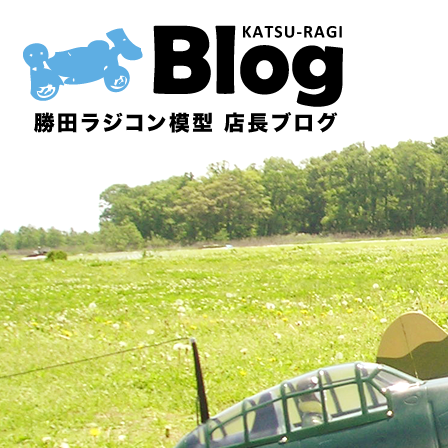
内
容
を
ス
キ
ッ
プ