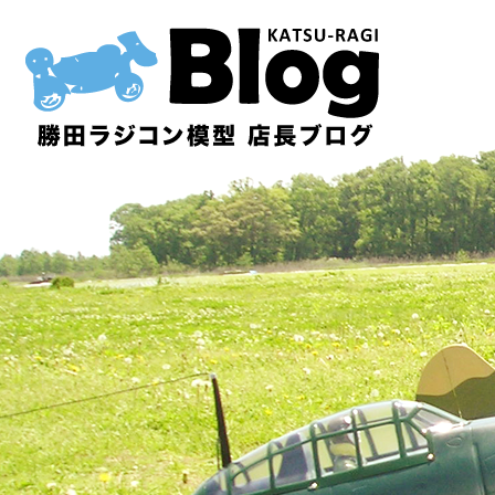
内
容
を
ス
キ
ッ
プ