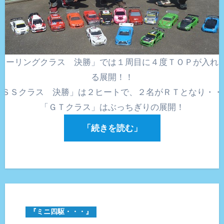
ツーリングクラス 決勝」では１周目に４度ＴＯＰが入れ
る展開！！
「ＳＳクラス 決勝」は２ヒートで、２名がＲＴとなり・・
「ＧＴクラス」はぶっちぎりの展開！
「続きを読む」
『ミニ四駆・・・』