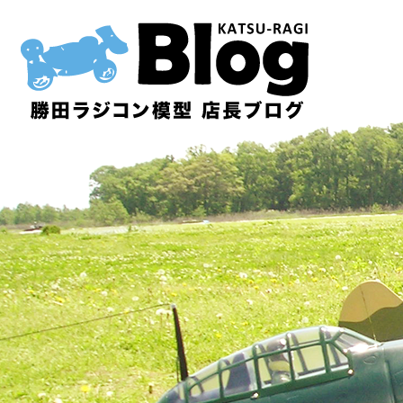
内
容
を
ス
キ
ッ
プ