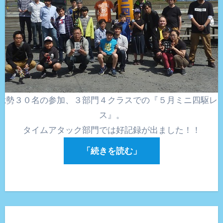
総勢３０名の参加、３部門４クラスでの『５月ミニ四駆レ
ス』。
タイムアタック部門では好記録が出ました！！
「続きを読む」