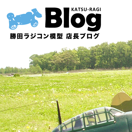
内
容
を
ス
キ
ッ
プ