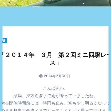
分類
「２０１４年 ３月 第２回ミニ四駆レ
ス」
2014年3月30日
こんばんわ。
結局、夕方過ぎまで雨が降っていましたね。
大会開催時間前には一時雨も止み、空も少し明るくなって
このまま無事大会終了までもってくれればと思っておりまし