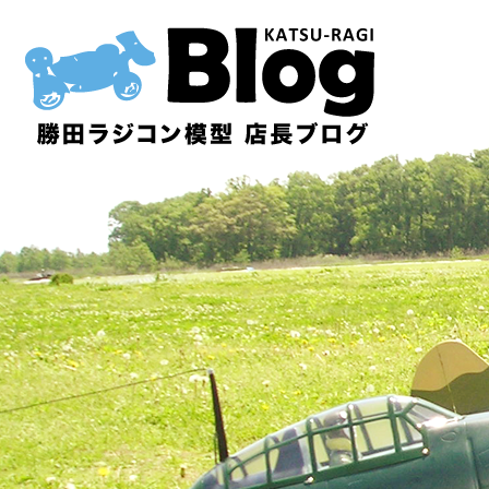
内
容
を
ス
キ
ッ
プ