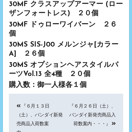
30MF クラスアップアーマー (ロー
ザンフォートレス) ２０個
30MF ドゥローワイバーン ２６
個
30MS SIS-J00 メルンジャ[カラー
A] ２６個
30MS オプションヘアスタイルパ
ーツVol.13 全4種 ２０個
購入数：御一人様各１個
投
『６月１３日
『６月２６日（土）、
稿
（土）、バンダイ新発
バンダイ新発売商品入
ナ
売商品入荷数案
荷数案内・・・』