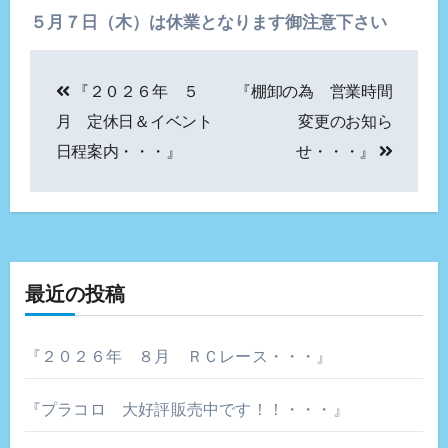
５月７日（木）は休業となります御注意下さい
投
『２０２６年 ５
『棚卸の為 営業時間
稿
月 定休日＆イベント
変更のお知ら
ナ
日程案内・・・』
せ・・・』
ビ
ゲ
ー
最近の投稿
シ
ョ
『２０２６年 ８月 ＲＣレース・・・』
ン
『プラコロ 大好評販売中です！！・・・』