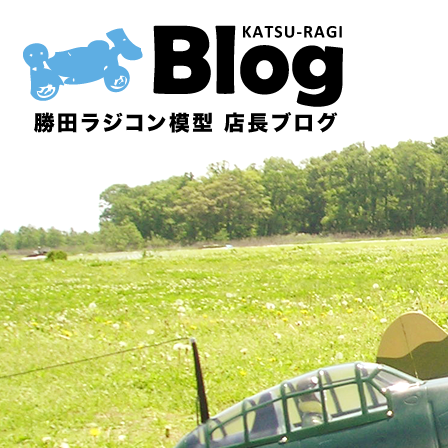
内
容
を
ス
キ
ッ
プ