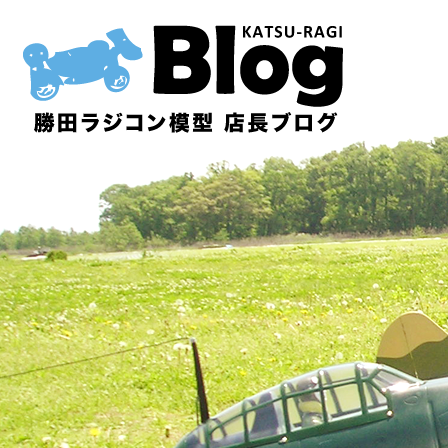
内
容
を
ス
キ
ッ
プ