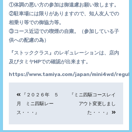
①体調の悪い方の参加は御遠慮お願い致します。
②駐車場には限りがありますので、知人友人での
相乗り等での御協力等。
③コース近辺での喫煙の自粛。（参加している子
供への配慮の為）
『ストッククラス』のレギュレーションは、店内
及びタミヤHPでの確認が出来ます。
https://www.tamiya.com/japan/mini4wd/regula
投
『２０２６年 ５
『ミニ四駆コースレイ
稿
月 ミニ四駆レー
アウト変更しまし
ナ
ス・・・』
た・・・』
ビ