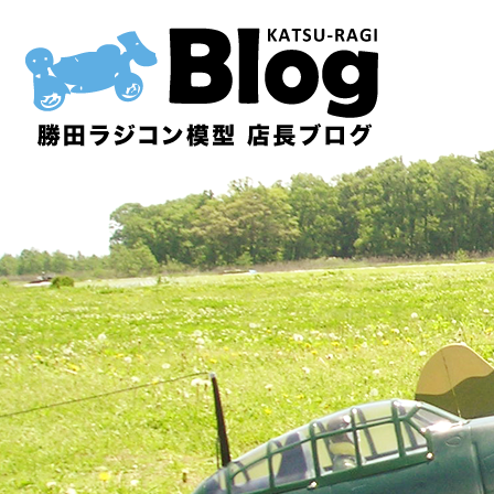
内
容
を
ス
キ
ッ
プ