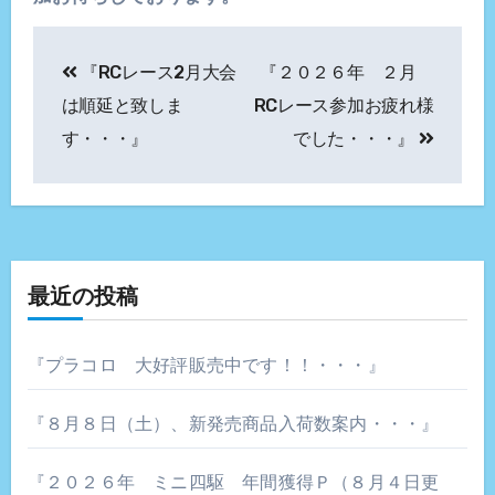
投
『RCレース2月大会
『２０２６年 ２月
稿
は順延と致しま
RCレース参加お疲れ様
ナ
す・・・』
でした・・・』
ビ
ゲ
ー
最近の投稿
シ
ョ
『プラコロ 大好評販売中です！！・・・』
ン
『８月８日（土）、新発売商品入荷数案内・・・』
『２０２６年 ミニ四駆 年間獲得Ｐ（８月４日更