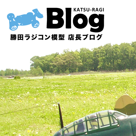
内
容
を
ス
キ
ッ
プ