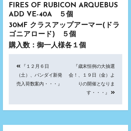
FIRES OF RUBICON ARQUEBUS
ADD VE-40A ５個
30MF クラスアップアーマー(ドラ
ゴニアロード) ５個
購入数：御一人様各１個
投
『１２月６日
『歳末恒例の大抽選
稿
（土）、バンダイ新発
会！、１９日（金）よ
ナ
売入荷数案内・・・』
りの開催となりま
す・・・』
ビ
ゲ
ー