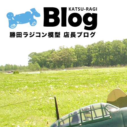
内
容
を
ス
キ
ッ
プ