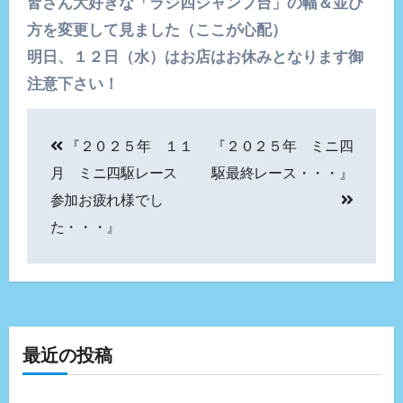
皆さん大好きな「ラジ四ジャンプ台」の幅＆並び
方を変更して見ました（ここが心配）
明日、１２日（水）はお店はお休みとなります御
注意下さい！
投
『２０２５年 １１
『２０２５年 ミニ四
稿
月 ミニ四駆レース
駆最終レース・・・』
ナ
参加お疲れ様でし
た・・・』
ビ
ゲ
ー
シ
最近の投稿
ョ