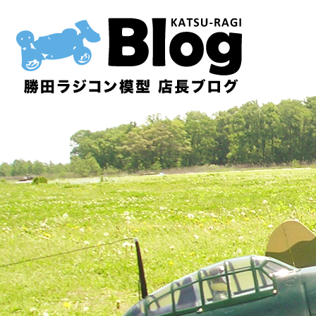
内
容
を
ス
キ
ッ
プ