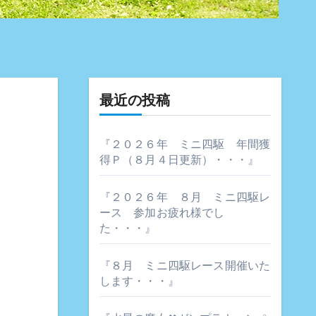
最近の投稿
『２０２６年 ミニ四駆 年間獲
得Ｐ（８月４日更新）・・・』
『２０２６年 ８月 ミニ四駆レ
ース 参加お疲れ様でし
た・・・』
『８月 ミニ四駆レース開催いた
します・・・』