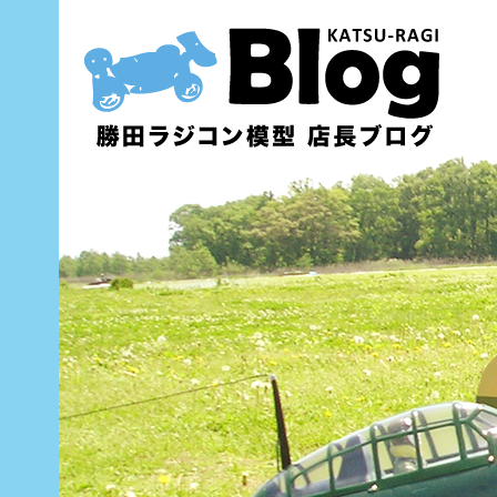
内
容
を
ス
キ
ッ
プ