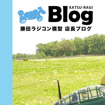
内
容
を
ス
キ
ッ
プ