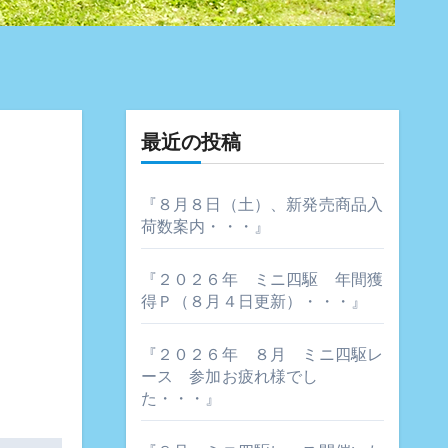
最近の投稿
『８月８日（土）、新発売商品入
荷数案内・・・』
『２０２６年 ミニ四駆 年間獲
得Ｐ（８月４日更新）・・・』
『２０２６年 ８月 ミニ四駆レ
ース 参加お疲れ様でし
た・・・』