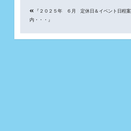
投
『２０２５年 ６月 定休日＆イベント日程案
稿
内・・・』
ナ
ビ
ゲ
ー
シ
ョ
ン