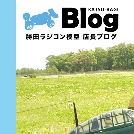
内
容
を
ス
キ
ッ
プ