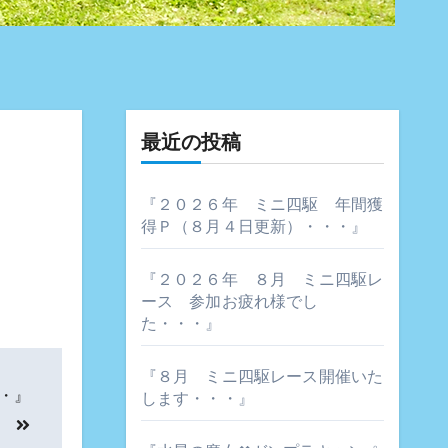
最近の投稿
『２０２６年 ミニ四駆 年間獲
得Ｐ（８月４日更新）・・・』
『２０２６年 ８月 ミニ四駆レ
ース 参加お疲れ様でし
た・・・』
『８月 ミニ四駆レース開催いた
・』
します・・・』