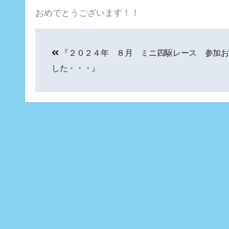
おめでとうございます！！
投
『２０２４年 ８月 ミニ四駆レース 参加お
稿
した・・・』
ナ
ビ
ゲ
ー
シ
ョ
ン