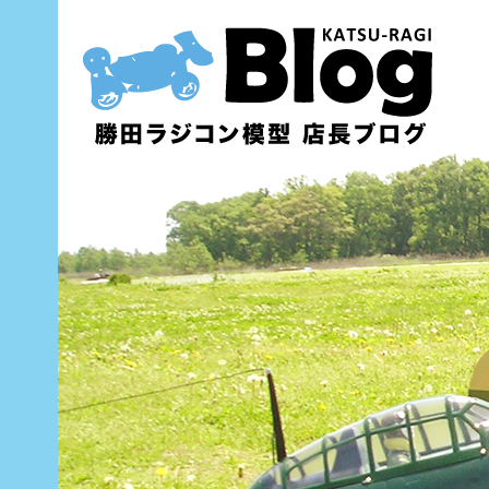
内
容
を
ス
キ
ッ
プ