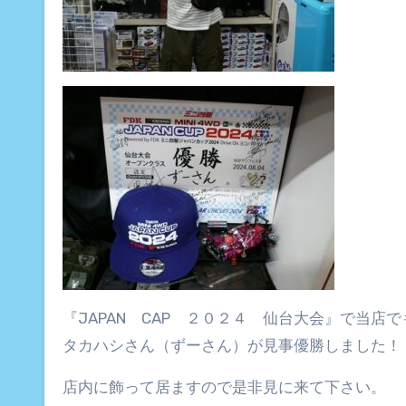
『JAPAN CAP ２０２４ 仙台大会』で当店
タカハシさん（ずーさん）が見事優勝しました！
店内に飾って居ますので是非見に来て下さい。