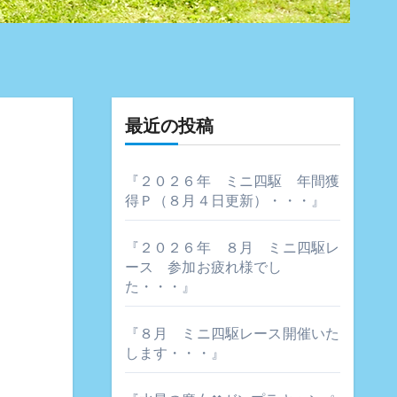
最近の投稿
』
『２０２６年 ミニ四駆 年間獲
得Ｐ（８月４日更新）・・・』
『２０２６年 ８月 ミニ四駆レ
ース 参加お疲れ様でし
た・・・』
『８月 ミニ四駆レース開催いた
します・・・』