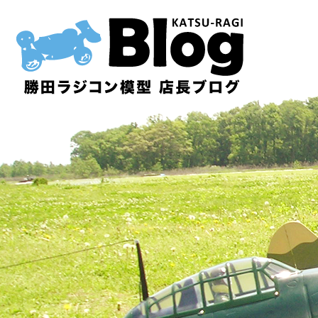
内
容
を
ス
キ
ッ
プ