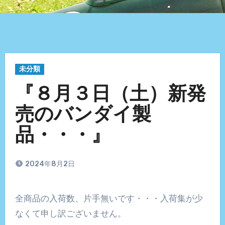
未分類
『８月３日（土）新発
売のバンダイ製
品・・・』
2024年8月2日
全商品の入荷数、片手無いです・・・入荷集が少
なくて申し訳ございません。