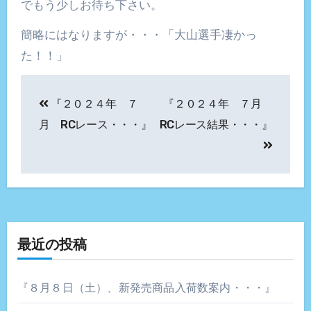
でもう少しお待ち下さい。
簡略にはなりますが・・・「大山選手凄かっ
た！！」
投
『２０２４年 ７
『２０２４年 ７月
稿
月 RCレース・・・』
RCレース結果・・・』
ナ
ビ
ゲ
ー
最近の投稿
シ
ョ
『８月８日（土）、新発売商品入荷数案内・・・』