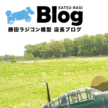
内
容
を
ス
キ
ッ
プ