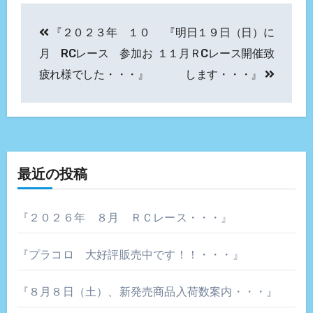
投
『２０２３年 １０
『明日１９日（日）に
稿
月 RCレース 参加お
１１月ＲCレース開催致
ナ
疲れ様でした・・・』
します・・・』
ビ
ゲ
ー
最近の投稿
シ
ョ
『２０２６年 ８月 ＲＣレース・・・』
ン
『プラコロ 大好評販売中です！！・・・』
『８月８日（土）、新発売商品入荷数案内・・・』