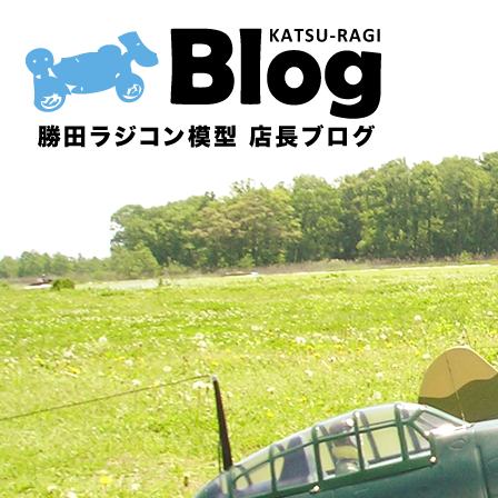
内
容
を
ス
キ
ッ
プ