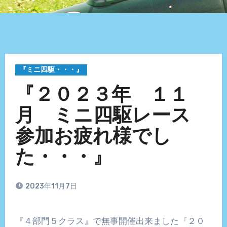
『ミニ四駆・・・』
『２０２３年 １１
月 ミニ四駆レース
参加お疲れ様でし
た・・・』
2023年11月7日
『４部門５クラス』で無事開催出来ました『２０