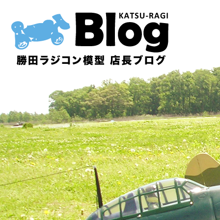
内
容
を
ス
キ
ッ
プ