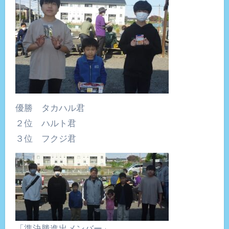
優勝 タカハル君
２位 ハルト君
３位 フクジ君
「準決勝進出メンバー」