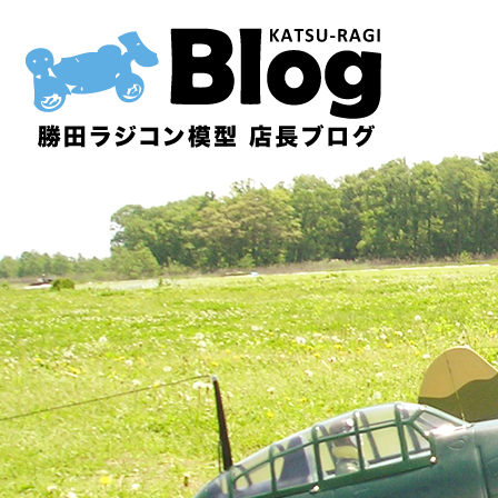
内
容
を
ス
キ
ッ
プ