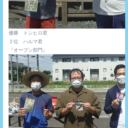
優勝 トシヒロ君
２位 ハルマ君
『オープン部門』