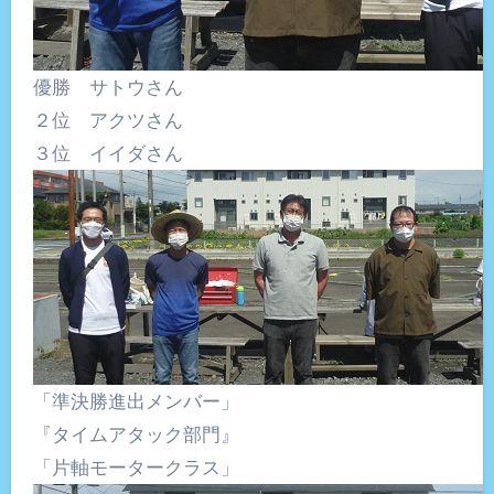
優勝 サトウさん
２位 アクツさん
３位 イイダさん
「準決勝進出メンバー」
『タイムアタック部門』
「片軸モータークラス」