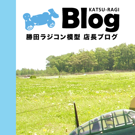
内
容
を
ス
キ
ッ
プ