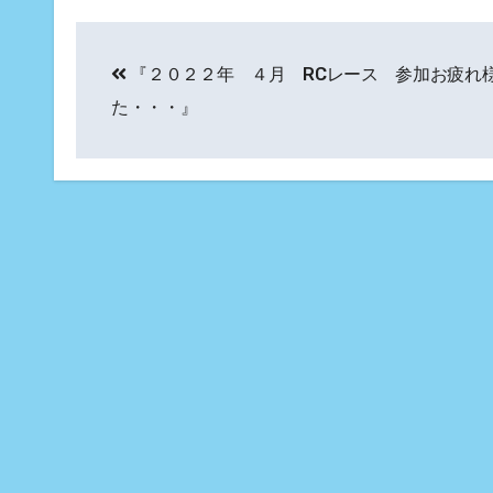
投
『２０２２年 ４月 RCレース 参加お疲れ
稿
た・・・』
ナ
ビ
ゲ
ー
シ
ョ
ン