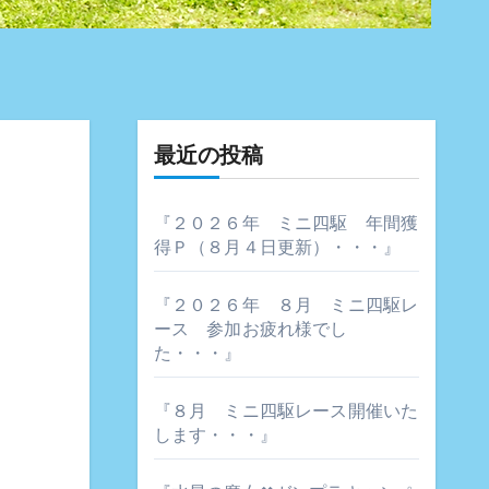
最近の投稿
『２０２６年 ミニ四駆 年間獲
得Ｐ（８月４日更新）・・・』
『２０２６年 ８月 ミニ四駆レ
ース 参加お疲れ様でし
た・・・』
『８月 ミニ四駆レース開催いた
します・・・』