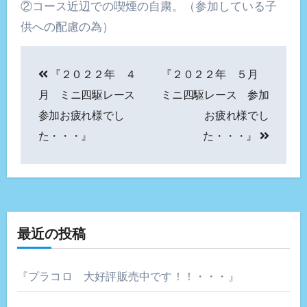
②コース近辺での喫煙の自粛。（参加している子
供への配慮の為）
投
『２０２２年 ４
『２０２２年 ５月
稿
月 ミニ四駆レース
ミニ四駆レース 参加
ナ
参加お疲れ様でし
お疲れ様でし
た・・・』
た・・・』
ビ
ゲ
ー
シ
最近の投稿
ョ
『プラコロ 大好評販売中です！！・・・』
ン