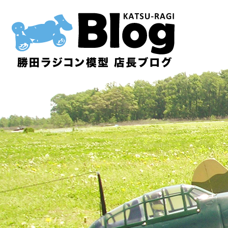
内
容
を
ス
キ
ッ
プ