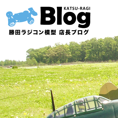
内
容
を
ス
キ
ッ
プ