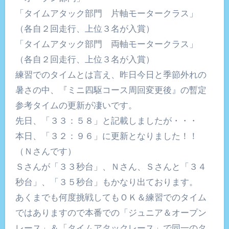
「タイムアタック部門 片軸モータークラス」
（各自２回走行、上位３名が入賞）
「タイムアタック部門 両軸モータークラス」
（各自２回走行、上位３名が入賞）
練習でのタイムとは言え、昨日今日と季節外れの
暑さの中、『ミニ四駆コース周回変更後』の暫定
参考タイムの更新が凄いです。
先日、「３３：５８」と記載しましたが・・・
本日、「３２：９６」に更新となりました！！
（Ｎさんです）
Ｓさんが「３３秒台」、Ｎさん、Ｓさんと「３４
秒台」、「３５秒台」もかなり出ております。
あくまでも何度挑戦してもＯＫ＆練習でのタイム
ではありますので本番での「ジュニア＆オープン
レース」＆「タイムアタックレース」で同一のタ