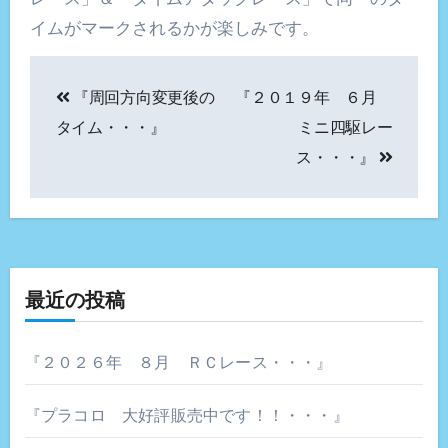
イムがマークされるかが楽しみです。
投
『周回方向変更後の
『２０１９年 ６月
稿
タイム・・・』
ミニ四駆レー
ナ
ス・・・』
ビ
ゲ
ー
最近の投稿
シ
ョ
『２０２６年 ８月 ＲＣレース・・・』
ン
『プラコロ 大好評販売中です！！・・・』