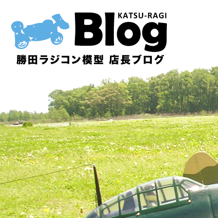
内
容
を
ス
キ
ッ
プ