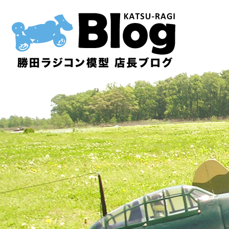
内
容
を
ス
キ
ッ
プ