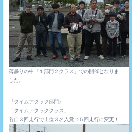
薄曇りの中『１部門２クラス』での開催となりま
した。
『タイムアタック部門』
「タイムアタッククラス」
各自３回走行で上位３名入賞⇒５回走行に変更！