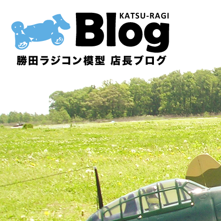
内
容
を
ス
キ
ッ
プ