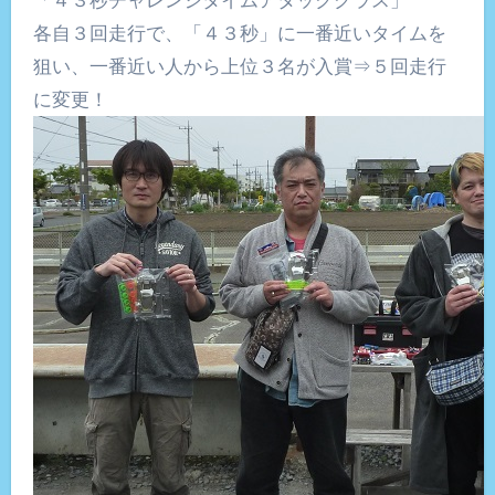
各自３回走行で、「４３秒」に一番近いタイムを
狙い、一番近い人から上位３名が入賞⇒５回走行
に変更！