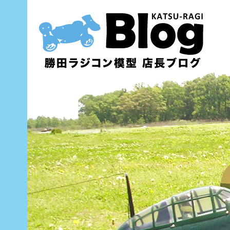
内
容
を
ス
キ
ッ
プ