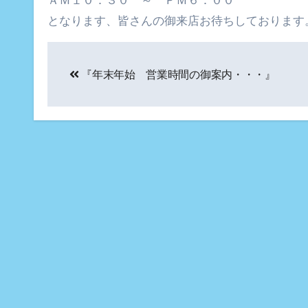
ＡＭ１０：３０ ～ ＰＭ６：００
となります、皆さんの御来店お待ちしております
投
『年末年始 営業時間の御案内・・・』
稿
ナ
ビ
ゲ
ー
シ
ョ
ン