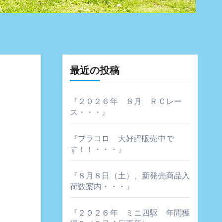
最近の投稿
『２０２６年 ８月 ＲＣレー
ス・・・』
『プラコロ 大好評販売中で
す！！・・・』
『８月８日（土）、新発売商品入
荷数案内・・・』
『２０２６年 ミニ四駆 年間獲