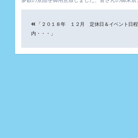
多数の景品を御用意致しました、皆さんの御来店
投
「２０１８年 １２月 定休日＆イベント日程
稿
内・・・」
ナ
ビ
ゲ
ー
シ
ョ
ン