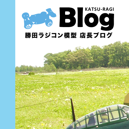
内
容
を
ス
キ
ッ
プ