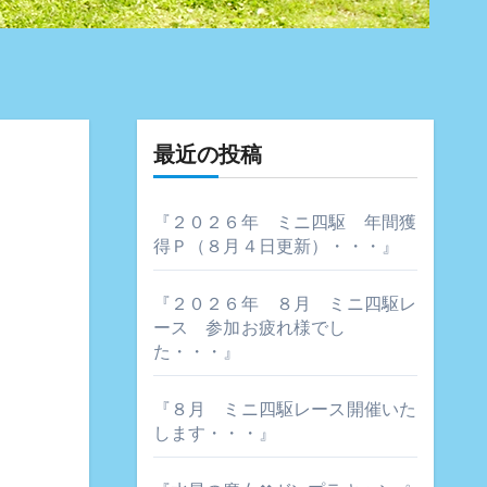
最近の投稿
『２０２６年 ミニ四駆 年間獲
得Ｐ（８月４日更新）・・・』
『２０２６年 ８月 ミニ四駆レ
ース 参加お疲れ様でし
た・・・』
『８月 ミニ四駆レース開催いた
します・・・』