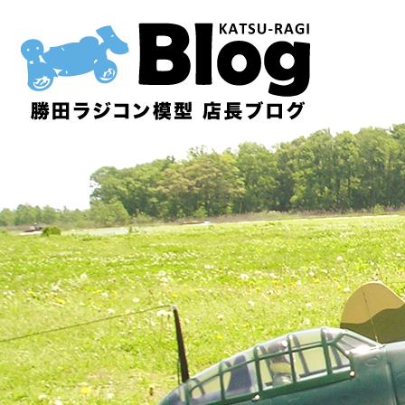
内
容
を
ス
キ
ッ
プ