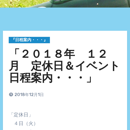
『日程案内・・・』
「２０１８年 １２
月 定休日＆イベント
日程案内・・・」
2018年12月1日
「定休日」
４日（火）