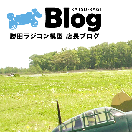
内
容
を
ス
キ
ッ
プ