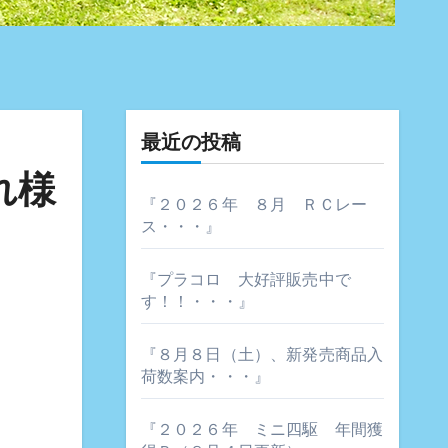
最近の投稿
れ様
『２０２６年 ８月 ＲＣレー
ス・・・』
『プラコロ 大好評販売中で
す！！・・・』
『８月８日（土）、新発売商品入
荷数案内・・・』
『２０２６年 ミニ四駆 年間獲