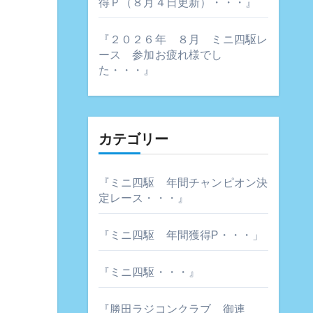
得Ｐ（８月４日更新）・・・』
『２０２６年 ８月 ミニ四駆レ
ース 参加お疲れ様でし
た・・・』
カテゴリー
『ミニ四駆 年間チャンピオン決
定レース・・・』
『ミニ四駆 年間獲得P・・・」
『ミニ四駆・・・』
『勝田ラジコンクラブ 御連