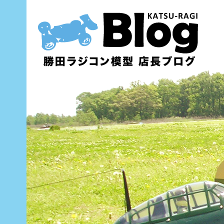
内
容
を
ス
キ
ッ
プ