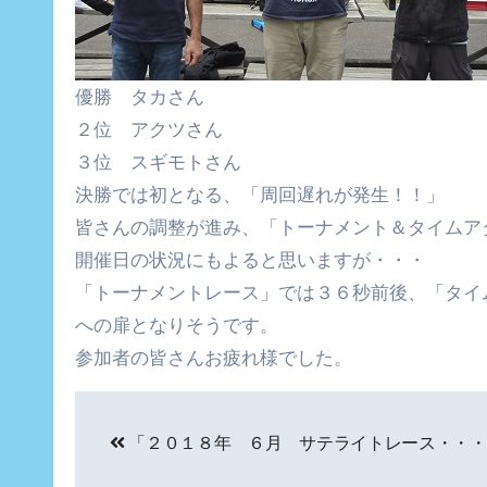
優勝 タカさん
２位 アクツさん
３位 スギモトさん
決勝では初となる、「周回遅れが発生！！」
皆さんの調整が進み、「トーナメント＆タイムア
開催日の状況にもよると思いますが・・・
「トーナメントレース」では３６秒前後、「タイ
への扉となりそうです。
参加者の皆さんお疲れ様でした。
投
「２０１８年 ６月 サテライトレース・・・
稿