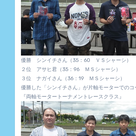
優勝 シンイチさん（35：60 ＶＳシャーシ）
２位 アサヒ君（35：96 ＭＳシャーシ）
３位 ナガイさん（36：19 ＭＳシャーシ）
優勝した「シンイチさん」が片軸モーターでのコ
『両軸モータートーナメントレースクラス』