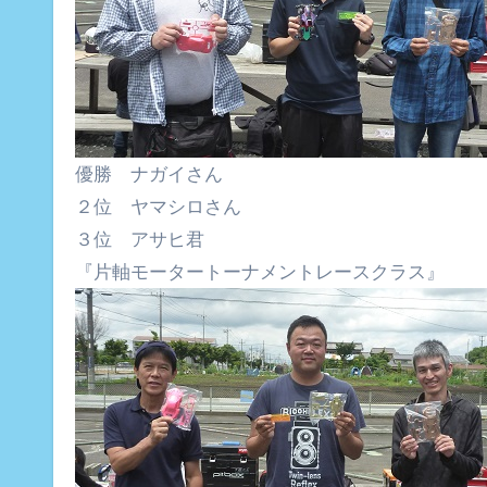
優勝 ナガイさん
２位 ヤマシロさん
３位 アサヒ君
『片軸モータートーナメントレースクラス』