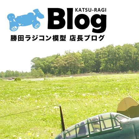
内
容
を
ス
キ
ッ
プ