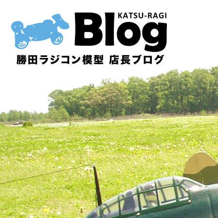
内
容
を
ス
キ
ッ
プ