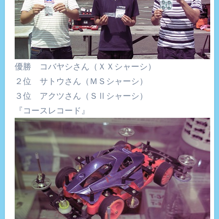
優勝 コバヤシさん（ＸＸシャーシ）
２位 サトウさん（ＭＳシャーシ）
３位 アクツさん（ＳⅡシャーシ）
『コースレコード』