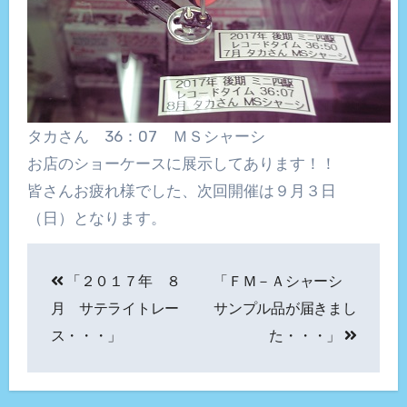
タカさん 36：07 ＭＳシャーシ
お店のショーケースに展示してあります！！
皆さんお疲れ様でした、次回開催は９月３日
（日）となります。
投
「２０１７年 ８
「ＦＭ－Ａシャーシ
稿
月 サテライトレー
サンプル品が届きまし
ナ
ス・・・」
た・・・」
ビ