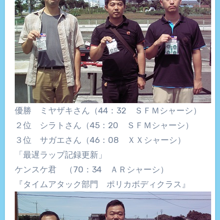
優勝 ミヤザキさん（44：32 ＳＦＭシャーシ）
２位 シラトさん（45：20 ＳＦＭシャーシ）
３位 サガエさん（46：08 ＸＸシャーシ）
「最遅ラップ記録更新」
ケンスケ君 （70：34 ＡＲシャーシ）
『タイムアタック部門 ポリカボディクラス』