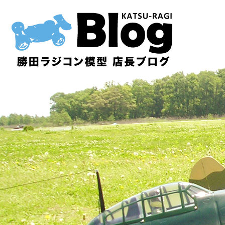
内
容
を
ス
キ
ッ
プ