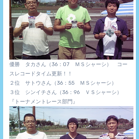
優勝 タカさん（36：07 ＭＳシャーシ） コー
スレコードタイム更新！！
２位 サトウさん（36：55 ＭＳシャーシ）
３位 シンイチさん（36：96 ＶＳシャーシ）
『トーナメントレース部門』