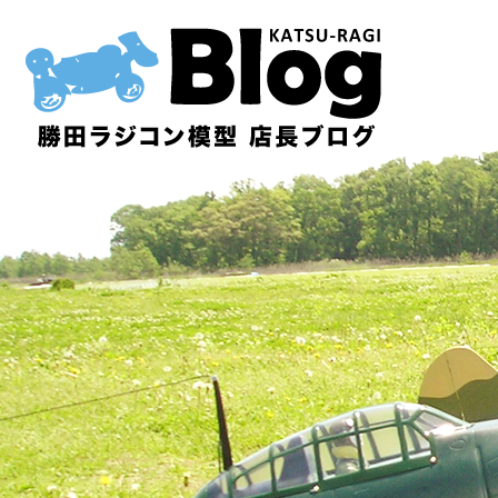
内
容
を
ス
キ
ッ
プ