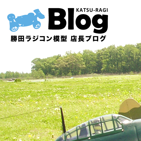
内
容
を
ス
キ
ッ
プ