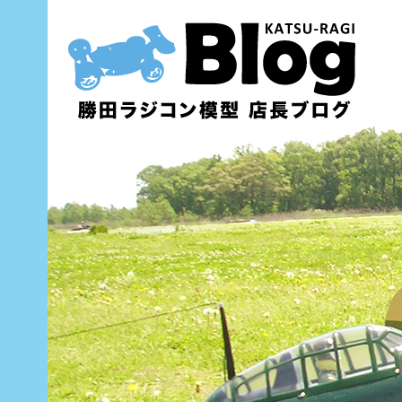
内
容
を
ス
キ
ッ
プ