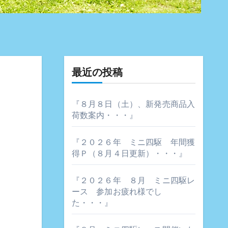
最近の投稿
『８月８日（土）、新発売商品入
荷数案内・・・』
『２０２６年 ミニ四駆 年間獲
得Ｐ（８月４日更新）・・・』
『２０２６年 ８月 ミニ四駆レ
ース 参加お疲れ様でし
た・・・』