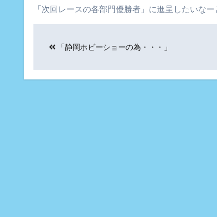
「次回レースの各部門優勝者」に進呈したいなー
投
「静岡ホビーショーの為・・・」
稿
ナ
ビ
ゲ
ー
シ
ョ
ン