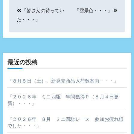
投
「皆さんの待ってい
「雪景色・・・」
稿
た・・・」
ナ
ビ
ゲ
最近の投稿
ー
シ
『８月８日（土）、新発売商品入荷数案内・・・』
ョ
『２０２６年 ミニ四駆 年間獲得Ｐ（８月４日更
ン
新）・・・』
『２０２６年 ８月 ミニ四駆レース 参加お疲れ様
でした・・・』