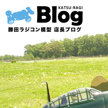
内
容
を
ス
キ
ッ
プ