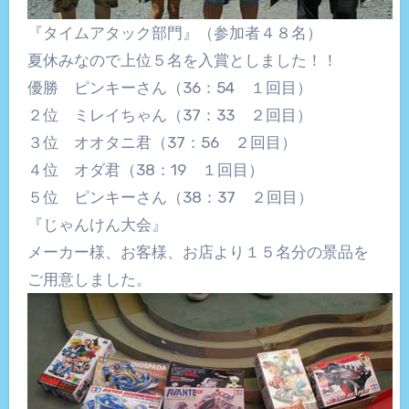
『タイムアタック部門』（参加者４８名）
夏休みなので上位５名を入賞としました！！
優勝 ピンキーさん（36：54 １回目）
２位 ミレイちゃん（37：33 ２回目）
３位 オオタニ君（37：56 ２回目）
４位 オダ君（38：19 １回目）
５位 ピンキーさん（38：37 ２回目）
『じゃんけん大会』
メーカー様、お客様、お店より１５名分の景品を
ご用意しました。