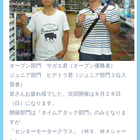
オープン部門 サガエ君（オープン優勝者）
ジュニア部門 ヒデトラ君（ジュニア部門３位入
賞者）
皆さんお疲れ様でした、次回開催は８月２８日
（日）になります。
開催部門は『タイムアタック部門』のみとなりま
すが
「センターモータークラス」（ＭＳ、ＭＡシャー