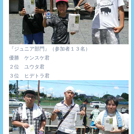
『ジュニア部門』（参加者１３名）
優勝 ケンスケ君
２位 ユウタ君
３位 ヒデトラ君