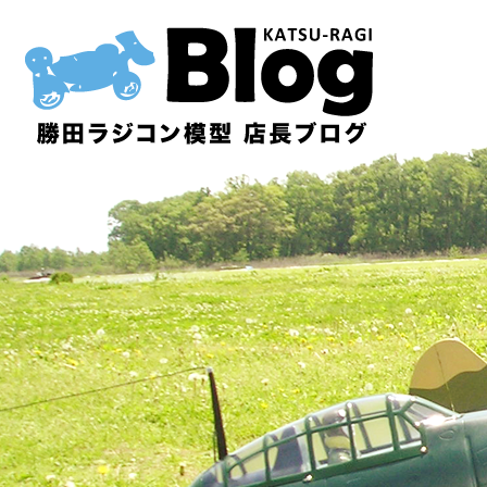
内
容
を
ス
キ
ッ
プ