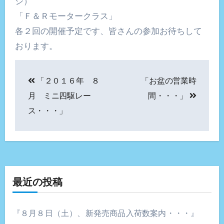
シ）
「Ｆ＆Ｒモータークラス」
各２回の開催予定です、皆さんの参加お待ちして
おります。
投
「２０１６年 ８
「お盆の営業時
稿
月 ミニ四駆レー
間・・・」
ナ
ス・・・」
ビ
ゲ
ー
最近の投稿
シ
ョ
『８月８日（土）、新発売商品入荷数案内・・・』