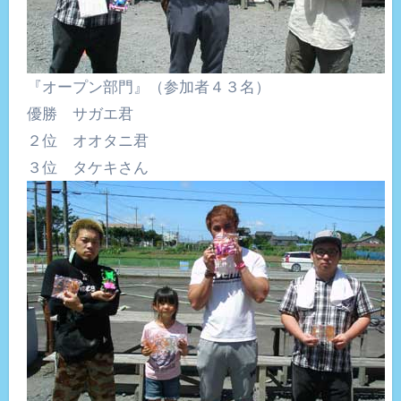
『オープン部門』（参加者４３名）
優勝 サガエ君
２位 オオタニ君
３位 タケキさん