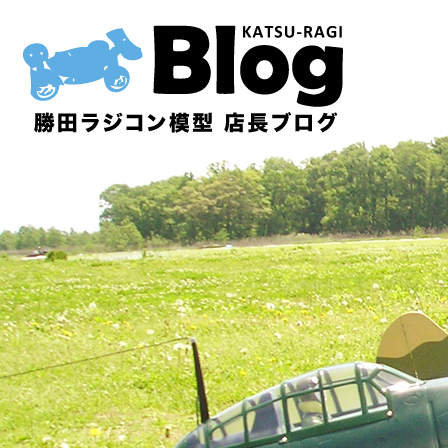
内
容
を
ス
キ
ッ
プ