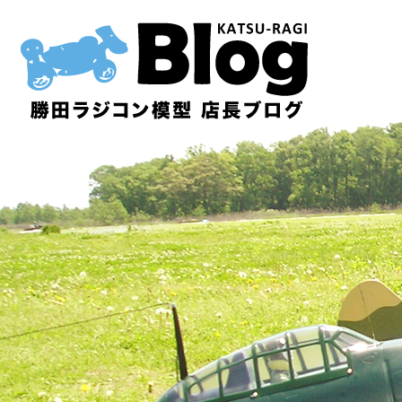
内
容
を
ス
キ
ッ
プ