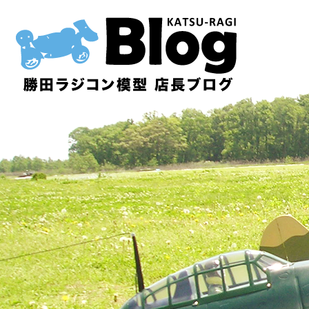
内
容
を
ス
キ
ッ
プ