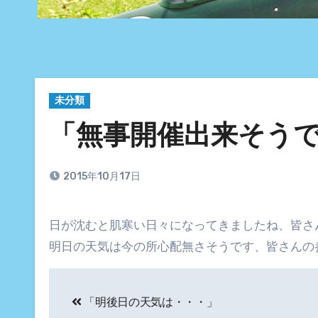
未分類
「無事開催出来そう
2015年10月17日
日が沈むと肌寒い日々になってきましたね、皆さ
明日の天気は今の所心配無さそうです、皆さんの
投
「明後日の天気は・・・」
稿