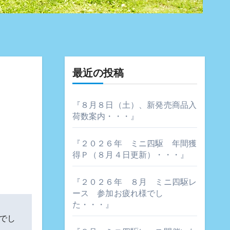
最近の投稿
『８月８日（土）、新発売商品入
荷数案内・・・』
『２０２６年 ミニ四駆 年間獲
得Ｐ（８月４日更新）・・・』
『２０２６年 ８月 ミニ四駆レ
ース 参加お疲れ様でし
た・・・』
でし