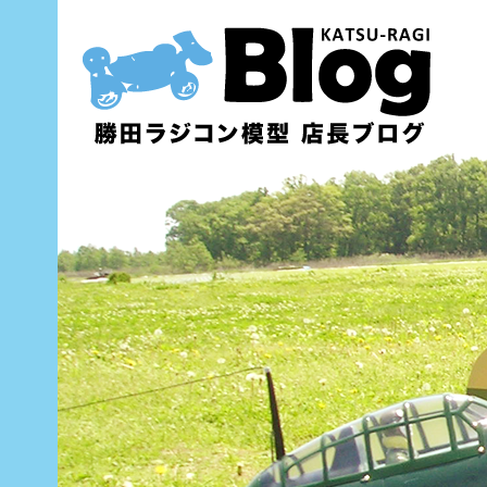
内
容
を
ス
キ
ッ
プ