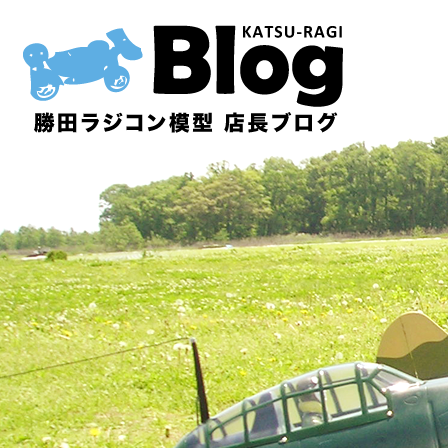
内
容
を
ス
キ
ッ
プ