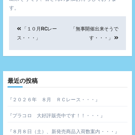
す。
投
「１０月RCレー
「無事開催出来そうで
稿
ス・・・」
す・・・」
ナ
ビ
ゲ
最近の投稿
ー
シ
『２０２６年 ８月 ＲＣレース・・・』
ョ
『プラコロ 大好評販売中です！！・・・』
ン
『８月８日（土）、新発売商品入荷数案内・・・』