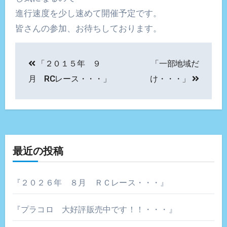
進行速度を少し速めて開催予定です。
皆さんの参加、お待ちしております。
投
「２０１５年 ９
「一部地域だ
稿
月 RCレース・・・」
け・・・」
ナ
ビ
ゲ
最近の投稿
ー
シ
『２０２６年 ８月 ＲＣレース・・・』
ョ
『プラコロ 大好評販売中です！！・・・』
ン