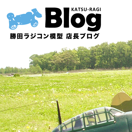
内
容
を
ス
キ
ッ
プ