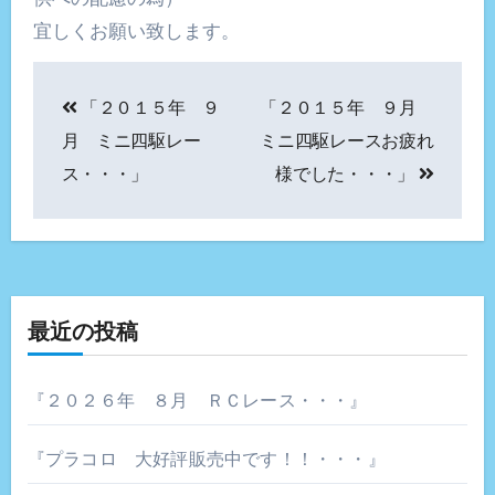
宜しくお願い致します。
投
「２０１５年 ９
「２０１５年 ９月
稿
月 ミニ四駆レー
ミニ四駆レースお疲れ
ナ
ス・・・」
様でした・・・」
ビ
ゲ
ー
最近の投稿
シ
ョ
『２０２６年 ８月 ＲＣレース・・・』
ン
『プラコロ 大好評販売中です！！・・・』