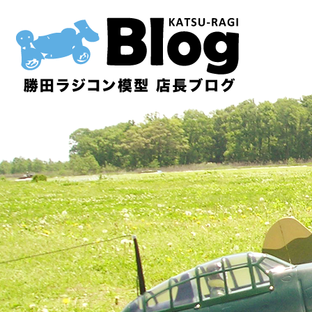
内
容
を
ス
キ
ッ
プ