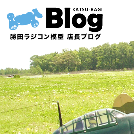
内
容
を
ス
キ
ッ
プ