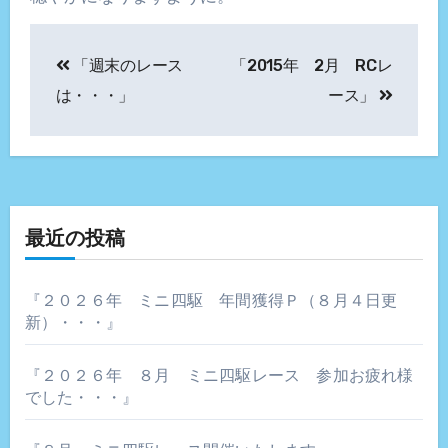
投
「週末のレース
「2015年 2月 RCレ
稿
は・・・」
ース」
ナ
ビ
ゲ
最近の投稿
ー
シ
『２０２６年 ミニ四駆 年間獲得Ｐ（８月４日更
新）・・・』
ョ
ン
『２０２６年 ８月 ミニ四駆レース 参加お疲れ様
でした・・・』