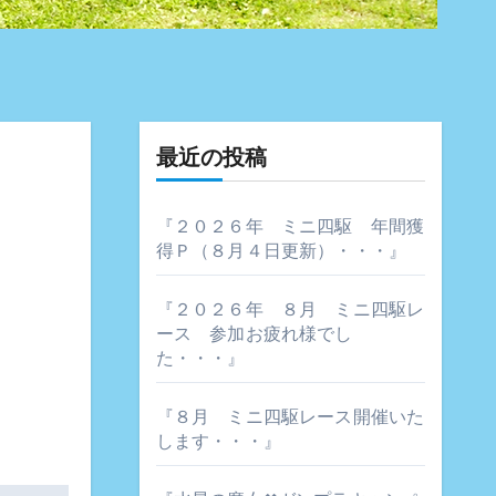
最近の投稿
『２０２６年 ミニ四駆 年間獲
得Ｐ（８月４日更新）・・・』
『２０２６年 ８月 ミニ四駆レ
ース 参加お疲れ様でし
た・・・』
『８月 ミニ四駆レース開催いた
します・・・』