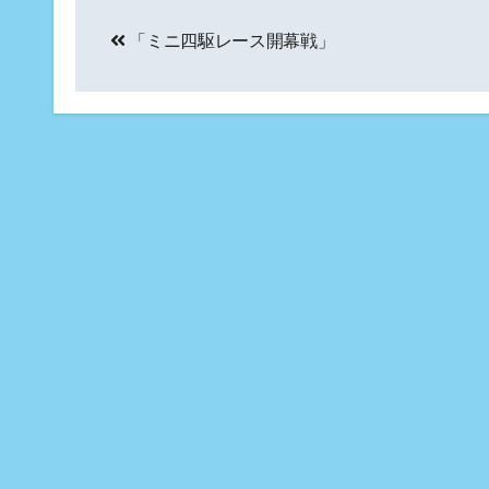
投
「ミニ四駆レース開幕戦」
稿
ナ
ビ
ゲ
ー
シ
ョ
ン