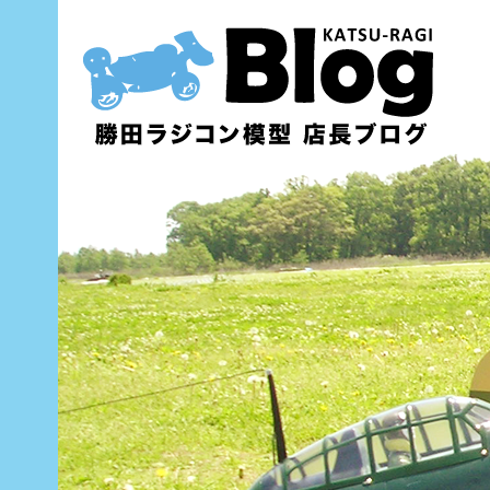
内
容
を
ス
キ
ッ
プ